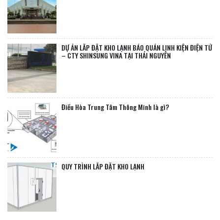
DỰ ÁN LẮP ĐẶT KHO LẠNH BẢO QUẢN LINH KIỆN ĐIỆN TỬ
– CTY SHINSUNG VINA TẠI THÁI NGUYÊN
Điều Hòa Trung Tâm Thông Minh là gì?
QUY TRÌNH LẮP ĐẶT KHO LẠNH