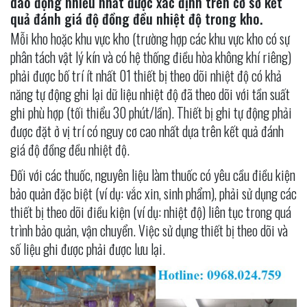
dao động nhiều nhất được xác định trên cơ sở kết
quả đánh giá độ đồng đều nhiệt độ trong kho.
Mỗi kho hoặc khu vực kho (trường hợp các khu vực kho có sự
phân tách vật lý kín và có hệ thống điều hòa không khí riêng)
phải được bố trí ít nhất 01 thiết bị theo dõi nhiệt độ có khả
năng tự động ghi lại dữ liệu nhiệt độ đã theo dõi với tần suất
ghi phù hợp (tối thiểu 30 phút/lần). Thiết bị ghi tự động phải
được đặt ở vị trí có nguy cơ cao nhất dựa trên kết quả đánh
giá độ đồng đều nhiệt độ.
Đối với các thuốc, nguyên liệu làm thuốc có yêu cầu điều kiện
bảo quản đặc biệt (ví dụ: vắc xin, sinh phẩm), phải sử dụng các
thiết bị theo dõi điều kiện (ví dụ: nhiệt độ) liên tục trong quá
trình bảo quản, vận chuyển. Việc sử dụng thiết bị theo dõi và
số liệu ghi được phải được lưu lại.