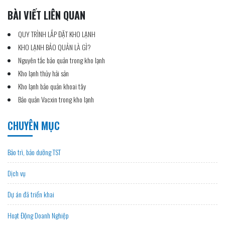
BÀI VIẾT LIÊN QUAN
QUY TRÌNH LẮP ĐẶT KHO LẠNH
KHO LẠNH BẢO QUẢN LÀ GÌ?
Nguyên tắc bảo quản trong kho lạnh
Kho lạnh thủy hải sản
Kho lạnh bảo quản khoai tây
Bảo quản Vacxin trong kho lạnh
CHUYÊN MỤC
Bảo trì, bảo dưỡng TST
Dịch vụ
Dự án đã triển khai
Hoạt Động Doanh Nghiệp