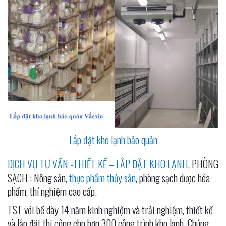
Lắp đặt kho lạnh bảo quản
DỊCH VỤ TƯ VẤN -THIẾT KẾ – LẮP ĐẶT KHO LẠNH
, PHÒNG
SẠCH : Nông sản,
thực phẩm thủy sản
, phòng sạch dược hóa
phẩm, thí nghiệm cao cấp.
TST với bề dày 14 năm kinh nghiệm và trải nghiệm, thiết kế
và lắp đặt thi công cho hơn 300 công trình kho lạnh. Chúng