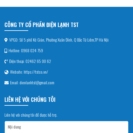
CÔNG TY CỔ PHẦN ĐIỆN LẠNH TST
VPGD: Số 5 phố Kẻ Giàn, Phường Xuân Đỉnh, Q Bắc Từ Liêm,TP Hà Nội
Hotline: 0968 024 759
Điện thoại: 02462 65 00 62
Website: https://tstco.vn/
Email: dienlanhtst@gmail.com
LIÊN HỆ VỚI CHÚNG TÔI
Liên hệ với chúng tôi để được hỗ trợ.