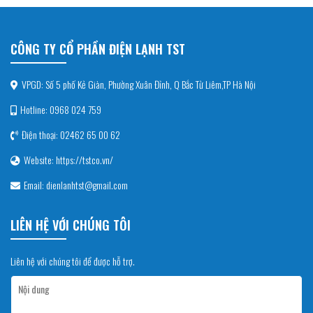
CÔNG TY CỔ PHẦN ĐIỆN LẠNH TST
VPGD: Số 5 phố Kẻ Giàn, Phường Xuân Đỉnh, Q Bắc Từ Liêm,TP Hà Nội
Hotline: 0968 024 759
Điện thoại: 02462 65 00 62
Website: https://tstco.vn/
Email: dienlanhtst@gmail.com
LIÊN HỆ VỚI CHÚNG TÔI
Liên hệ với chúng tôi để được hỗ trợ.