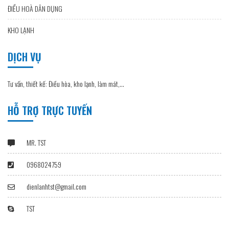
ĐIỀU HOÀ DÂN DỤNG
KHO LẠNH
DỊCH VỤ
Tư vấn, thiết kế: Điều hòa, kho lạnh, làm mát,…
HỖ TRỢ TRỰC TUYẾN
MR. TST
0968024759
dienlanhtst@gmail.com
TST