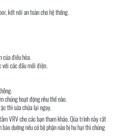
or, kết nối an toàn cho hệ thống.
n của điều hòa.
c với các đầu mối điện.
không.
xem chúng hoạt động như thế nào.
ặc thì sửa chữa lại ngay.
 tâm VRV cho các bạn tham khảo. Qúa trình này rất
h bảo dưỡng nếu có bộ phận nào bị hư hại thì chúng