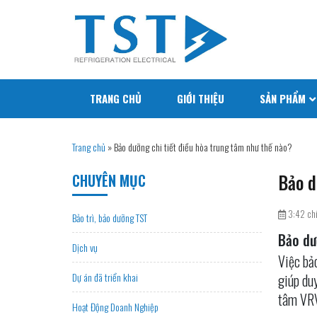
TRANG CHỦ
GIỚI THIỆU
SẢN PHẨM
Trang chủ
»
Bảo dưỡng chi tiết điều hòa trung tâm như thế nào?
Bảo d
CHUYÊN MỤC
3:42 ch
Bảo trì, bảo dưỡng TST
Bảo dư
Dịch vụ
Việc bả
Dự án đã triển khai
giúp duy
tâm VR
Hoạt Động Doanh Nghiệp