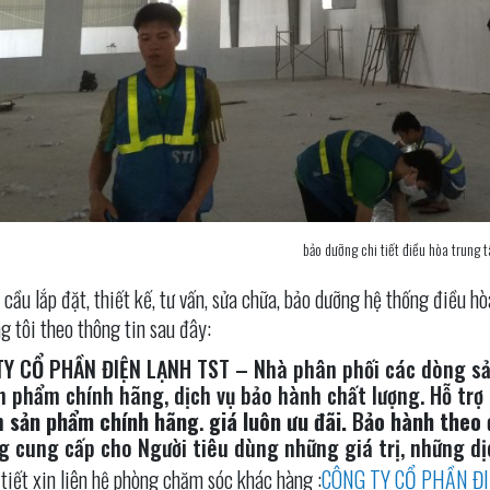
bảo dưỡng chi tiết điều hòa trung 
cầu lắp đặt, thiết kế, tư vấn, sửa chữa, bảo dưỡng hệ thống điều 
g tôi theo thông tin sau đây:
Y CỔ PHẦN ĐIỆN LẠNH TST – Nhà phân phối các dòng sả
n phẩm chính hãng, dịch vụ bảo hành chất lượng. Hỗ trợ
n
sản phẩm chính hãng
.
giá luôn ưu đãi.
B
ảo hành theo 
g cung cấp cho Người tiêu dùng những giá trị, những dịc
tiết xin liên hệ phòng chăm sóc khác hàng :
CÔNG TY CỔ PHẦN Đ