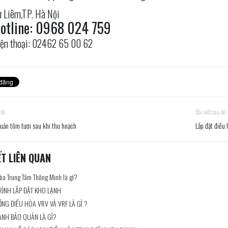
 Liêm,TP. Hà Nội
otline: 0968 024 759
ện thoại: 02462 65 00 62
 đó
Bài viết sau đó
uản tôm tươi sau khi thu hoạch
Lắp đặt điều
ẾT LIÊN QUAN
òa Trung Tâm Thông Minh là gì?
RÌNH LẮP ĐẶT KHO LẠNH
ỐNG ĐIỀU HÒA VRV VÀ VRF LÀ GÌ ?
ẠNH BẢO QUẢN LÀ GÌ?