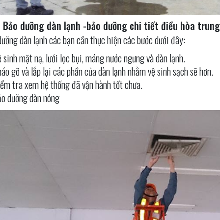
: Bảo dưỡng dàn lạnh -bảo dưỡng chi tiết điều hòa trun
dưỡng dàn lạnh các bạn cần thực hiện các bước dưới đây:
 sinh mặt nạ, lưới lọc bụi, máng nước ngưng và dàn lạnh.
áo gỡ và lắp lại các phần của dàn lạnh nhằm vệ sinh sạch sẽ hơn.
ểm tra xem hệ thống đã vận hành tốt chưa.
o dưỡng dàn nóng