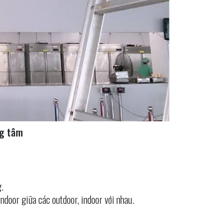
ng tâm
.
indoor giữa các outdoor, indoor với nhau.