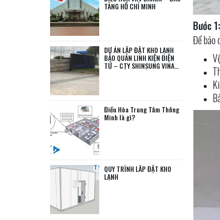
TÀNG HỒ CHÍ MINH
Bước 1
Để bảo 
DỰ ÁN LẮP ĐẶT KHO LẠNH
Vệ
BẢO QUẢN LINH KIỆN ĐIỆN
TỬ – CTY SHINSUNG VINA
Th
TẠI THÁI NGUYÊN
Ki
Bả
Điều Hòa Trung Tâm Thông
Minh là gì?
QUY TRÌNH LẮP ĐẶT KHO
LẠNH