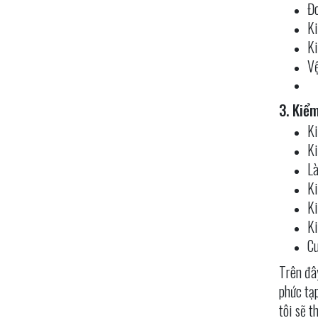
Đo
Ki
Ki
Vệ
3. Kiể
Ki
Ki
Là
Ki
Ki
Ki
Cu
Trên đâ
phức tạp
tôi sẽ t