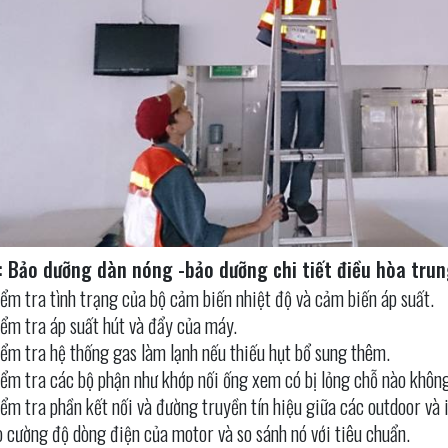
: Bảo dưỡng dàn nóng -bảo dưỡng chi tiết điều hòa tru
ểm tra tình trạng của bộ cảm biến nhiệt độ và cảm biến áp suất.
ểm tra áp suất hút và đẩy của máy.
ểm tra hệ thống gas làm lạnh nếu thiếu hụt bổ sung thêm.
ểm tra các bộ phận như khớp nối ống xem có bị lỏng chỗ nào không
ểm tra phần kết nối và đường truyền tín hiệu giữa các outdoor và 
 cường độ dòng điện của motor và so sánh nó với tiêu chuẩn.