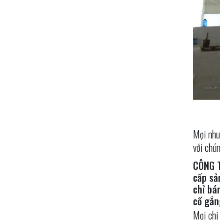
Mọi nhu 
với chún
CÔNG T
cấp sả
chỉ bá
cố gắn
Mọi chi 