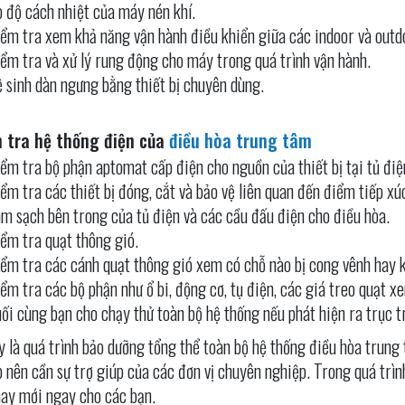
 độ cách nhiệt của máy nén khí.
ểm tra xem khả năng vận hành điều khiển giữa các indoor và outdo
ểm tra và xử lý rung động cho máy trong quá trình vận hành.
 sinh dàn ngưng bằng thiết bị chuyên dùng.
m tra hệ thống điện của
điều hòa trung tâm
ểm tra bộ phận aptomat cấp điện cho nguồn của thiết bị tại tủ điệ
ểm tra các thiết bị đóng, cắt và bảo vệ liên quan đến điểm tiếp xú
m sạch bên trong của tủ điện và các cầu đấu điện cho điều hòa.
ểm tra quạt thông gió.
ểm tra các cánh quạt thông gió xem có chỗ nào bị cong vênh hay 
ểm tra các bộ phận như ổ bi, động cơ, tụ điện, các giá treo quạt 
ối cùng bạn cho chạy thử toàn bộ hệ thống nếu phát hiện ra trục tr
y là quá trình bảo dưỡng tổng thể toàn bộ hệ thống điều hòa trung
 nên cần sự trợ giúp của các đơn vị chuyên nghiệp. Trong quá trìn
hay mới ngay cho các bạn.