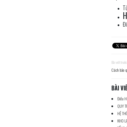
Từ
H
Đi
Bài viết trước
Cách bảo q
BÀI VI
Điều H
QUY T
HỆ TH
KHO L