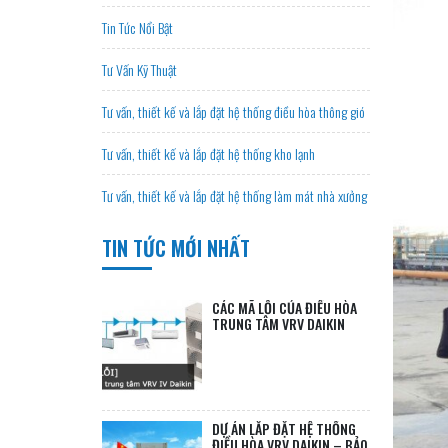
Tin Tức Nổi Bật
Tư Vấn Kỹ Thuật
Tư vấn, thiết kế và lắp đặt hệ thống điều hòa thông gió
Tư vấn, thiết kế và lắp đặt hệ thống kho lạnh
Tư vấn, thiết kế và lắp đặt hệ thống làm mát nhà xưởng
TIN TỨC MỚI NHẤT
CÁC MÃ LỖI CỦA ĐIỀU HÒA
TRUNG TÂM VRV DAIKIN
DỰ ÁN LẮP ĐẶT HỆ THỐNG
ĐIỀU HÒA VRV DAIKIN – BẢO