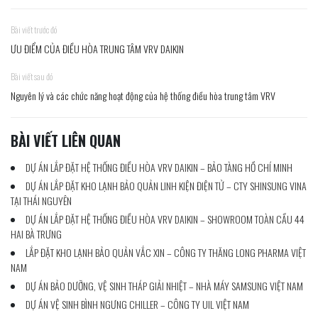
Bài viết trước đó
ƯU ĐIỂM CỦA ĐIỀU HÒA TRUNG TÂM VRV DAIKIN
Bài viết sau đó
Nguyên lý và các chức năng hoạt động của hệ thống điều hòa trung tâm VRV
BÀI VIẾT LIÊN QUAN
DỰ ÁN LẮP ĐẶT HỆ THỐNG ĐIỀU HÒA VRV DAIKIN – BẢO TÀNG HỒ CHÍ MINH
DỰ ÁN LẮP ĐẶT KHO LẠNH BẢO QUẢN LINH KIỆN ĐIỆN TỬ – CTY SHINSUNG VINA
TẠI THÁI NGUYÊN
DỰ ÁN LẮP ĐẶT HỆ THỐNG ĐIỀU HÒA VRV DAIKIN – SHOWROOM TOÀN CẦU 44
HAI BÀ TRƯNG
LẮP ĐẶT KHO LẠNH BẢO QUẢN VẮC XIN – CÔNG TY THĂNG LONG PHARMA VIỆT
NAM
DỰ ÁN BẢO DƯỠNG, VỆ SINH THÁP GIẢI NHIỆT – NHÀ MÁY SAMSUNG VIỆT NAM
DỰ ÁN VỆ SINH BÌNH NGƯNG CHILLER – CÔNG TY UIL VIỆT NAM