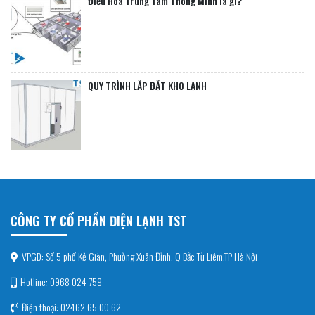
Điều Hòa Trung Tâm Thông Minh là gì?
QUY TRÌNH LẮP ĐẶT KHO LẠNH
CÔNG TY CỔ PHẦN ĐIỆN LẠNH TST
VPGD: Số 5 phố Kẻ Giàn, Phường Xuân Đỉnh, Q Bắc Từ Liêm,TP Hà Nội
Hotline: 0968 024 759
Điện thoại: 02462 65 00 62