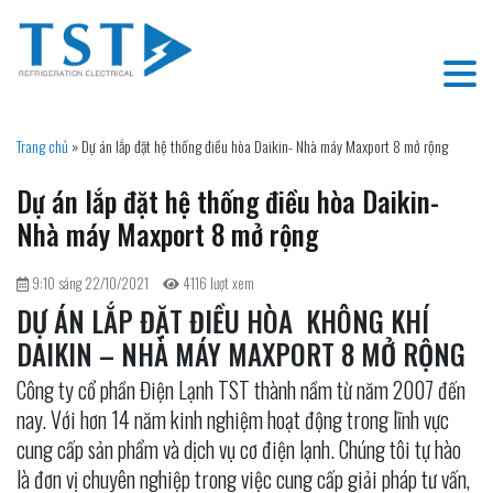
Trang chủ
»
Dự án lắp đặt hệ thống điều hòa Daikin- Nhà máy Maxport 8 mở rộng
Dự án lắp đặt hệ thống điều hòa Daikin-
Nhà máy Maxport 8 mở rộng
9:10 sáng 22/10/2021
4116 lượt xem
DỰ ÁN LẮP ĐẶT ĐIỀU HÒA KHÔNG KHÍ
DAIKIN – NHÀ MÁY MAXPORT 8 MỞ RỘNG
Công ty cổ phần Điện Lạnh TST thành nầm từ năm 2007 đến
nay. Với hơn 14 năm kinh nghiệm hoạt động trong lĩnh vực
cung cấp sản phẩm và dịch vụ cơ điện lạnh. Chúng tôi tự hào
là đơn vị chuyên nghiệp trong việc cung cấp giải pháp tư vấn,