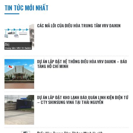
TIN TỨC MỚI NHẤT
CÁC MÃ LỖI CỦA ĐIỀU HÒA TRUNG TÂM VRV DAIKIN
DỰ ÁN LẮP ĐẶT HỆ THỐNG ĐIỀU HÒA VRV DAIKIN – BẢO
TÀNG HỒ CHÍ MINH
DỰ ÁN LẮP ĐẶT KHO LẠNH BẢO QUẢN LINH KIỆN ĐIỆN TỬ
– CTY SHINSUNG VINA TẠI THÁI NGUYÊN